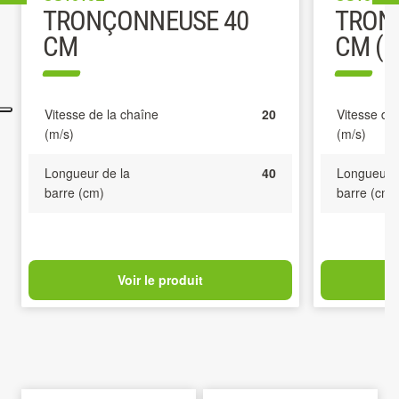
TRONÇONNEUSE 40
TRON
CM
CM (K
Vitesse de la chaîne
20
Vitesse de
(m/s)
(m/s)
Longueur de la
40
Longueur d
barre (cm)
barre (cm)
Voir le produit