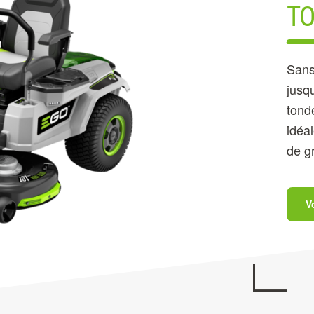
TO
Sans
jusq
tonde
idéa
de g
V