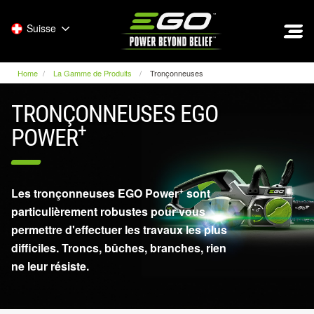
EGO
Suisse
Home
La Gamme de Produits
Tronçonneuses
TRONÇONNEUSES EGO
+
POWER
+
Les tronçonneuses EGO Power
sont
particulièrement robustes pour vous
permettre d'effectuer les travaux les plus
difficiles. Troncs, bûches, branches, rien
ne leur résiste.