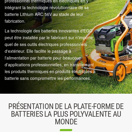
professionnel thermiques en électriques en y
intégrant la technologie révolutionnaire de sa
batterie Lithium ARC 56V au stade de leur
fabrication.
La technologie des batteries innovantes d'EGO
peut être installée par le fabricant sur n'importe
quel de ses outils électriques professionnels
d'extérieur. Elle facilite le passage à
l'alimentation par batterie pour beaucoup
d'applications professionnelles, en transformant
les produits thermiques en produits électriques à
batterie sans compromettre les performances.
PRÉSENTATION DE LA PLATE-FORME DE
BATTERIES LA PLUS POLYVALENTE AU
MONDE