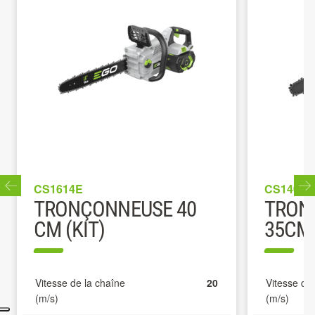
CS1614E
CS1400E
TRONÇONNEUSE 40
TRON
CM (KIT)
35CM
Vitesse de la chaîne
20
Vitesse de
(m/s)
(m/s)