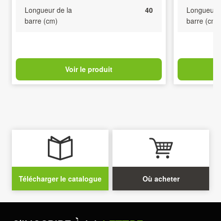
Longueur de la
40
Longueur d
barre (cm)
barre (cm)
Voir le produit
Télécharger le catalogue
Où acheter