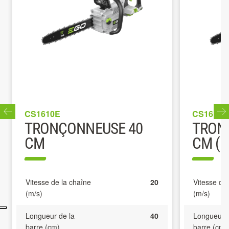
CS1610E
CS1614E
TRONÇONNEUSE 40
TRON
CM
CM (K
Vitesse de la chaîne
20
Vitesse de
(m/s)
(m/s)
Longueur de la
40
Longueur d
barre (cm)
barre (cm)